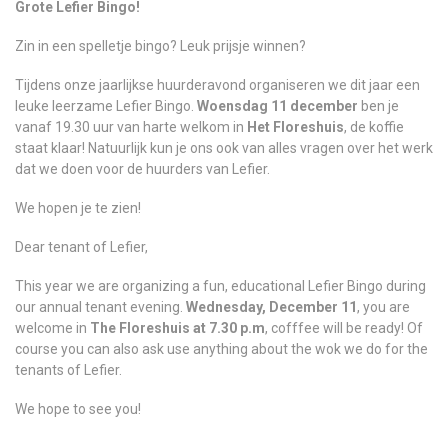
Grote Lefier Bingo!
Zin in een spelletje bingo? Leuk prijsje winnen?
Tijdens onze jaarlijkse huurderavond organiseren we dit jaar een
leuke leerzame Lefier Bingo.
Woensdag 11 december
ben je
vanaf 19.30 uur van harte welkom in
Het Floreshuis
, de koffie
staat klaar! Natuurlijk kun je ons ook van alles vragen over het werk
dat we doen voor de huurders van Lefier.
We hopen je te zien!
Dear tenant of Lefier,
This year we are organizing a fun, educational Lefier Bingo during
our annual tenant evening.
Wednesday, December 11
, you are
welcome in
The Floreshuis at 7.30 p.m
, cofffee will be ready! Of
course you can also ask use anything about the wok we do for the
tenants of Lefier.
We hope to see you!